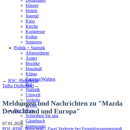
Denkmäler
Häuser
Hotels
Jugend
Kino
Kirche
Kongresse
Kultur
Senioren
Stadtführer
Politik + Statistik
Straßen
Abgeordnete
Ämter
Bezirke
Haushalt
Klima
Parteien/Wahlen
←
RSC Anderlecht
Rat
TuRu Düsseldorf
→
Statistik
Umwelt
Verkehr
Meldungen und Nachrichten zu "Mazda
Wetter
Deutschland und Europa"
Der Verein
Schreiben Sie uns
Gästebuch
07.01.2026
Impressum
POL-RBK: Burscheid - Zwei Verletzte bei Frontalzusammenstoß