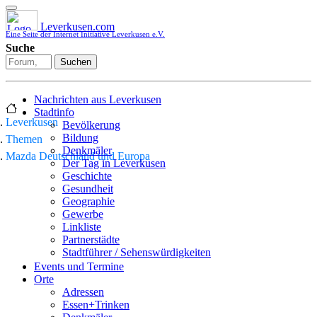
Leverkusen.com
Eine Seite der Internet Initiative Leverkusen e.V.
Suche
Suchen
Nachrichten aus Leverkusen
Stadtinfo
Leverkusen
Bevölkerung
Bildung
Themen
Denkmäler
Mazda Deutschland und Europa
Der Tag in Leverkusen
Geschichte
Gesundheit
Geographie
Gewerbe
Linkliste
Partnerstädte
Stadtführer / Sehenswürdigkeiten
Stadtplan
Events und Termine
Stadtteile
Orte
Sport
Adressen
Who is who
Essen+Trinken
Wohnen