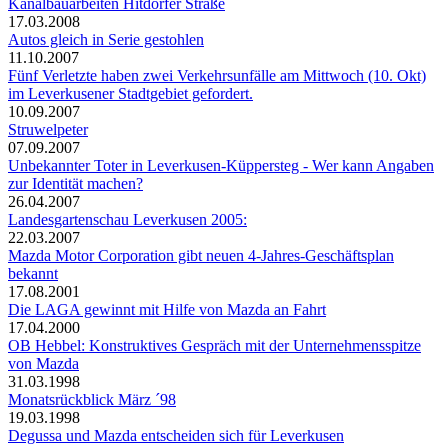
Kanalbauarbeiten Hitdorfer Straße
17.03.2008
Autos gleich in Serie gestohlen
11.10.2007
Fünf Verletzte haben zwei Verkehrsunfälle am Mittwoch (10. Okt)
im Leverkusener Stadtgebiet gefordert.
10.09.2007
Struwelpeter
07.09.2007
Unbekannter Toter in Leverkusen-Küppersteg - Wer kann Angaben
zur Identität machen?
26.04.2007
Landesgartenschau Leverkusen 2005:
22.03.2007
Mazda Motor Corporation gibt neuen 4-Jahres-Geschäftsplan
bekannt
17.08.2001
Die LAGA gewinnt mit Hilfe von Mazda an Fahrt
17.04.2000
OB Hebbel: Konstruktives Gespräch mit der Unternehmensspitze
von Mazda
31.03.1998
Monatsrückblick März ´98
19.03.1998
Degussa und Mazda entscheiden sich für Leverkusen