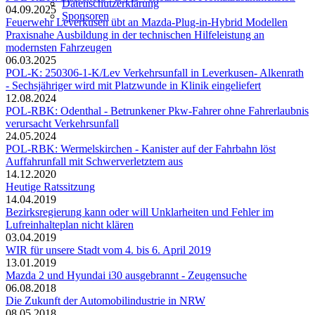
Datenschutzerklärung
04.09.2025
Sponsoren
Feuerwehr Leverkusen übt an Mazda-Plug-in-Hybrid Modellen
Praxisnahe Ausbildung in der technischen Hilfeleistung an
modernsten Fahrzeugen
06.03.2025
POL-K: 250306-1-K/Lev Verkehrsunfall in Leverkusen- Alkenrath
- Sechsjähriger wird mit Platzwunde in Klinik eingeliefert
12.08.2024
POL-RBK: Odenthal - Betrunkener Pkw-Fahrer ohne Fahrerlaubnis
verursacht Verkehrsunfall
24.05.2024
POL-RBK: Wermelskirchen - Kanister auf der Fahrbahn löst
Auffahrunfall mit Schwerverletztem aus
14.12.2020
Heutige Ratssitzung
14.04.2019
Bezirksregierung kann oder will Unklarheiten und Fehler im
Lufreinhalteplan nicht klären
03.04.2019
WIR für unsere Stadt vom 4. bis 6. April 2019
13.01.2019
Mazda 2 und Hyundai i30 ausgebrannt - Zeugensuche
06.08.2018
Die Zukunft der Automobilindustrie in NRW
08.05.2018