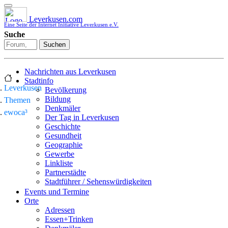
Leverkusen.com
Eine Seite der Internet Initiative Leverkusen e.V.
Suche
Suchen
Nachrichten aus Leverkusen
Stadtinfo
Leverkusen
Bevölkerung
Bildung
Themen
Denkmäler
ewoca³
Der Tag in Leverkusen
Geschichte
Gesundheit
Geographie
Gewerbe
Linkliste
Partnerstädte
Stadtführer / Sehenswürdigkeiten
Stadtplan
Events und Termine
Stadtteile
Orte
Sport
Adressen
Who is who
Essen+Trinken
Wohnen