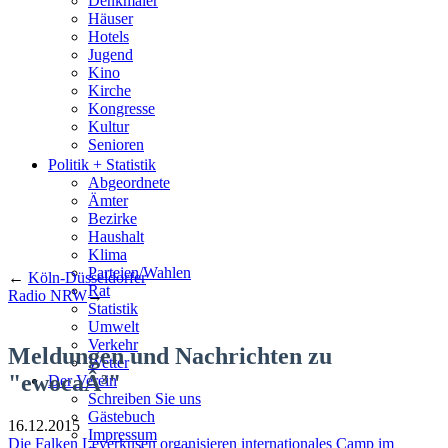
Denkmäler
Häuser
Hotels
Jugend
Kino
Kirche
Kongresse
Kultur
Senioren
Stadtführer
Politik + Statistik
Straßen
Abgeordnete
Ämter
Bezirke
Haushalt
Klima
Parteien/Wahlen
←
Köln-Düsseldorfer
Rat
Radio NRW
→
Statistik
Umwelt
Verkehr
Meldungen und Nachrichten zu
Wetter
"ewocaÂ³"
Der Verein
Schreiben Sie uns
Gästebuch
16.12.2015
Impressum
Die Falken Leverkusen organisieren internationales Camp im