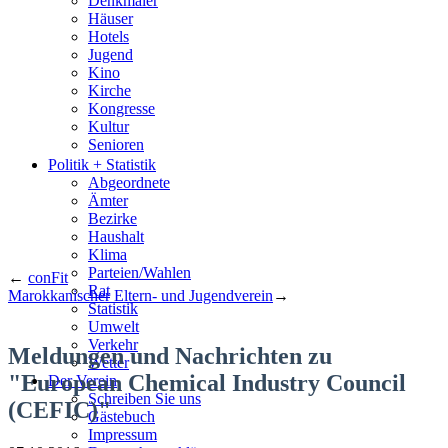
Denkmäler
Häuser
Hotels
Jugend
Kino
Kirche
Kongresse
Kultur
Senioren
Stadtführer
Politik + Statistik
Straßen
Abgeordnete
Ämter
Bezirke
Haushalt
Klima
Parteien/Wahlen
←
conFit
Rat
Marokkanischer Eltern- und Jugendverein
→
Statistik
Umwelt
Verkehr
Meldungen und Nachrichten zu
Wetter
"European Chemical Industry Council
Der Verein
Schreiben Sie uns
(CEFIC)"
Gästebuch
Impressum