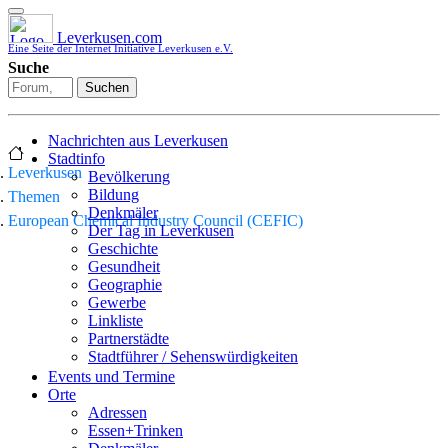
Leverkusen.com
Eine Seite der Internet Initiative Leverkusen e.V.
Suche
Suchen
Nachrichten aus Leverkusen
Stadtinfo
Leverkusen
Bevölkerung
Bildung
Themen
Denkmäler
European Chemical Industry Council (CEFIC)
Der Tag in Leverkusen
Geschichte
Gesundheit
Geographie
Gewerbe
Linkliste
Partnerstädte
Stadtführer / Sehenswürdigkeiten
Stadtplan
Events und Termine
Stadtteile
Orte
Sport
Adressen
Who is who
Essen+Trinken
Wohnen