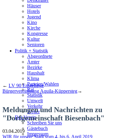
Denkmäler
Häuser
Hotels
Jugend
Kino
Kirche
Kongresse
Kultur
Senioren
Stadtführer
Politik + Statistik
Straßen
Abgeordnete
Ämter
Bezirke
Haushalt
Klima
Parteien/Wahlen
←
LV 90 Erzgebirge
Rat
Bürgervereinigung Aquila-Küppersteg
→
Statistik
Umwelt
Verkehr
Meldungen und Nachrichten zu
Wetter
"Dorfgemeinschaft Biesenbach"
Der Verein
Schreiben Sie uns
Gästebuch
03.04.2019
Impressum
WIR für unsere Stadt vom 4. bis 6. April 2019