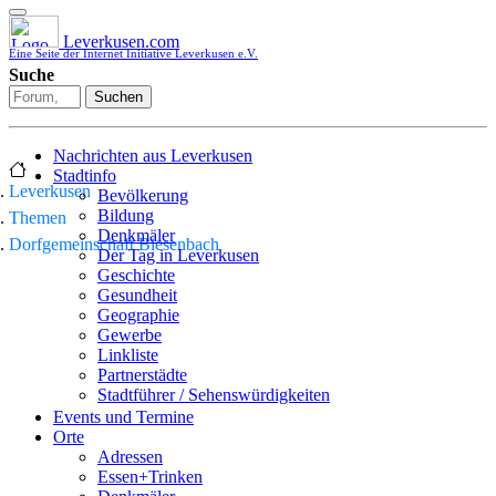
Leverkusen.com
Eine Seite der Internet Initiative Leverkusen e.V.
Suche
Suchen
Nachrichten aus Leverkusen
Stadtinfo
Leverkusen
Bevölkerung
Bildung
Themen
Denkmäler
Dorfgemeinschaft Biesenbach
Der Tag in Leverkusen
Geschichte
Gesundheit
Geographie
Gewerbe
Linkliste
Partnerstädte
Stadtführer / Sehenswürdigkeiten
Stadtplan
Events und Termine
Stadtteile
Orte
Sport
Adressen
Who is who
Essen+Trinken
Wohnen