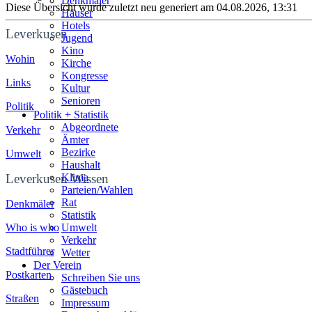
Denkmäler
Diese Übersicht wurde zuletzt neu generiert am 04.08.2026, 13:31
Häuser
Hotels
Leverkusen
Jugend
Kino
Wohin
Kirche
Kongresse
Links
Kultur
Senioren
Politik
Stadtführer
Politik + Statistik
Straßen
Abgeordnete
Verkehr
Ämter
Bezirke
Umwelt
Haushalt
Leverkusen Wissen
Klima
Parteien/Wahlen
Rat
Denkmäler
Statistik
Who is who
Umwelt
Verkehr
Stadtführer
Wetter
Der Verein
Postkarten
Schreiben Sie uns
Gästebuch
Straßen
Impressum