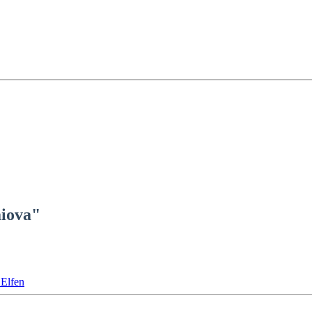
iova"
 Elfen