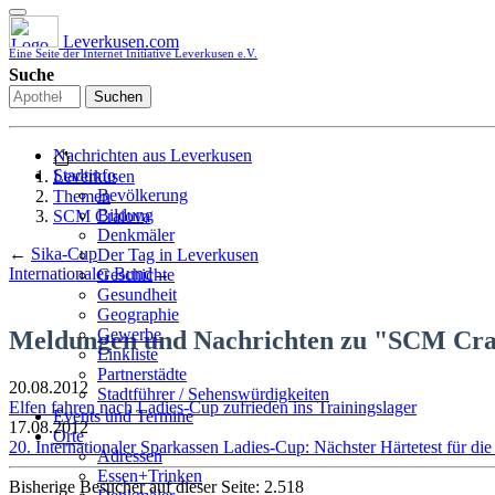
Leverkusen.com
Eine Seite der Internet Initiative Leverkusen e.V.
Suche
Suchen
Nachrichten aus Leverkusen
Stadtinfo
Leverkusen
Bevölkerung
Themen
Bildung
SCM Craiova
Denkmäler
←
Sika-Cup
Der Tag in Leverkusen
Internationaler Bund
→
Geschichte
Gesundheit
Geographie
Gewerbe
Meldungen und Nachrichten zu "SCM Cra
Linkliste
Partnerstädte
20.08.2012
Stadtführer / Sehenswürdigkeiten
Elfen fahren nach Ladies-Cup zufrieden ins Trainingslager
Stadtplan
Events und Termine
17.08.2012
Stadtteile
Orte
20. Internationaler Sparkassen Ladies-Cup: Nächster Härtetest für die
Sport
Adressen
Who is who
Essen+Trinken
Bisherige Besucher auf dieser Seite: 2.518
Wohnen