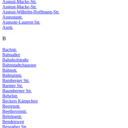
August-Macke-Str.
August-Macke-Str.
August-Wilhelm-Hoffmann-Str.
Augustastr.
Auguste-Laurent-Str.
Austr.
B
Bachstr.
Bahnallee
Bahnhofstraße
Bahnstadtchaussee
Bahnstr.
Baltrumstr.
Bamberger Str.
Barmer Str.
Baumberger Str.
Bebelstr.
Beckers Kämpchen
Beerenstr.
Beethovenstr.
Behringstr.
Bendenweg
Benrather Str.