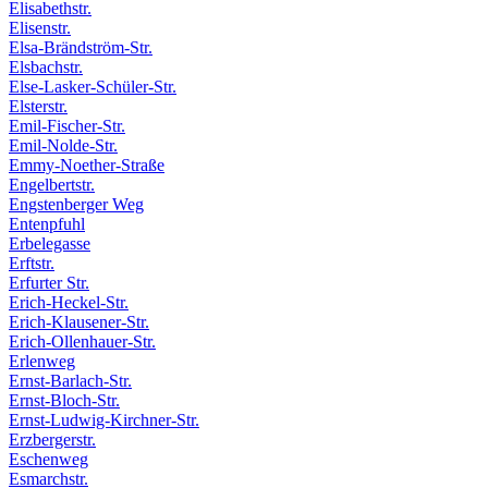
Elisabethstr.
Elisenstr.
Elsa-Brändström-Str.
Elsbachstr.
Else-Lasker-Schüler-Str.
Elsterstr.
Emil-Fischer-Str.
Emil-Nolde-Str.
Emmy-Noether-Straße
Engelbertstr.
Engstenberger Weg
Entenpfuhl
Erbelegasse
Erftstr.
Erfurter Str.
Erich-Heckel-Str.
Erich-Klausener-Str.
Erich-Ollenhauer-Str.
Erlenweg
Ernst-Barlach-Str.
Ernst-Bloch-Str.
Ernst-Ludwig-Kirchner-Str.
Erzbergerstr.
Eschenweg
Esmarchstr.