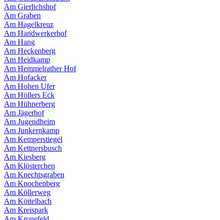
Am Gierlichshof
Am Graben
Am Hagelkreuz
Am Handwerkerhof
Am Hang
Am Heckenberg
Am Heidkamp
Am Hemmelrather Hof
Am Hofacker
Am Hohen Ufer
Am Höllers Eck
Am Hühnerberg
Am Jägerhof
Am Jugendheim
Am Junkernkamp
Am Kemperstiegel
Am Kettnersbusch
Am Kiesberg
Am Klösterchen
Am Knechtsgraben
Am Knochenberg
Am Köllerweg
Am Köttelbach
Am Kreispark
Am Kronefeld