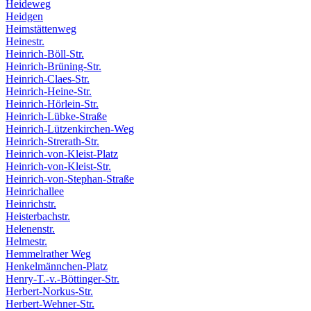
Heideweg
Heidgen
Heimstättenweg
Heinestr.
Heinrich-Böll-Str.
Heinrich-Brüning-Str.
Heinrich-Claes-Str.
Heinrich-Heine-Str.
Heinrich-Hörlein-Str.
Heinrich-Lübke-Straße
Heinrich-Lützenkirchen-Weg
Heinrich-Strerath-Str.
Heinrich-von-Kleist-Platz
Heinrich-von-Kleist-Str.
Heinrich-von-Stephan-Straße
Heinrichallee
Heinrichstr.
Heisterbachstr.
Helenenstr.
Helmestr.
Hemmelrather Weg
Henkelmännchen-Platz
Henry-T.-v.-Böttinger-Str.
Herbert-Norkus-Str.
Herbert-Wehner-Str.