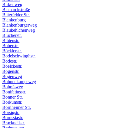
Birkenweg
Bismarckstraße
Bitterfelder Str.
Blankenburg
Blankenburgerweg
Blaukehlchenweg
Blücherstr.
Blütenstr.
Boberstr.
Böcklerstr.
Bodelschwinghstr.
Bodestr.
Boelckestr.
Bogenstr.
Bogenweg
Bohnenkampsweg
Bohofsweg
Bonifatiusstr.
Bonner Str.
Borkumstr.
Bornheimer Str.
Borsigstr.
Borussiastr.
Bracknellstr.
Brahmsweg