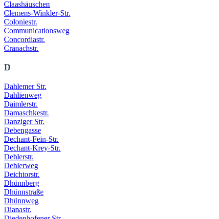
Claashäuschen
Clemens-Winkler-Str.
Coloniestr.
Communicationsweg
Concordiastr.
Cranachstr.
D
Dahlemer Str.
Dahlienweg
Daimlerstr.
Damaschkestr.
Danziger Str.
Debengasse
Dechant-Fein-Str.
Dechant-Krey-Str.
Dehlerstr.
Dehlerweg
Deichtorstr.
Dhünnberg
Dhünnstraße
Dhünnweg
Dianastr.
Diedenhofener Str.