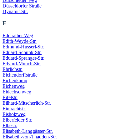
Dürscheider Weg
Düsseldorfer Straße
Dynamit-Str.
E
Edelrather Weg
Edith-Weyde-Str.
Edmund-Husserl-Str.
Eduard-Schunk-Str.
Eduard-Spranger-Str.
Edvard-Munch-Str.
Ehrlichstr.
Eichendorffstraße
Eichenkamp
Eichenweg
Eidechsenweg
Eifelstr.
Eilhard-Mitscherlich-Str.
Eintrachtstr.
Eisholzweg
Elberfelder Str.
Elbestr.
Elisabeth-Langgässer-Str.
Elisabeth-von-Thadden-Str.