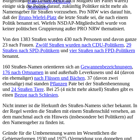
Bürgermeister im Dritten Reich auch Mitglied der Partei waren)
Datenschutzerklärung
einigte sich die Politik darauf, zukünftig Politiker nicht mehr als
Sponsoren
Namensgeber für Straßen vorzusehen. Pro NRW wies darauf hin,
daß der
Bruno-Wiefel-Platz
die letzte Straße sei, die nach einem
Politik benannt sei. Wiefels NSDAP-Mitgliedschaft wurde von
keiner politischen Gruppierung außer PRO NRW thematisiert.
Von den 1383 Straßen wurden 430 nach Personen und davon ganze
23 nach Frauen.
Zwölf Straßen wurden nach CDU-Politikern
,
29
Straßen nach SPD-Politikern
und
vier Straßen nach FPD-Politikern
benannt.
160 Straßen-Namen orientieren sich an
Gewannenbezeichnungen
,
176 nach Ortsnamen
in und außerhalb Leverkusens und 44 (davon
ein ehemaliger)
nach Flüssen und Bächen
. 37 (davon zwei
ehemalige) mal standen
Pflanzen
Pate bei der Straßenbenennung
und
24 Straßen Tiere
. Bei 25 (4 nicht mehr aktuell) Straßen gibt es
einen
Bezug nach Schlesien
.
Nicht immer ist die Herkunft des Straßen-Namens sicher bekannt. In
der Regel werden die Straßen mit einem Straßenschild versehen, an
dem manchmal auch ein Hinweis (insbesondere bei Politikern) auf
den Namensgeber zu finden ist.
Gründe für die Umbenennung waren im Wesentlichen die
Gebietsreformen 1930 und 1975 (Vermeidung von doppelten und