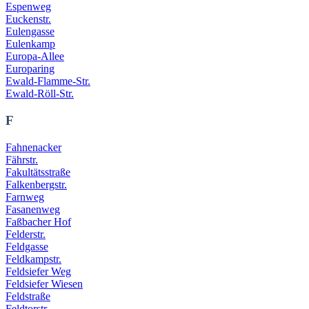
Espenweg
Euckenstr.
Eulengasse
Eulenkamp
Europa-Allee
Europaring
Ewald-Flamme-Str.
Ewald-Röll-Str.
F
Fahnenacker
Fährstr.
Fakultätsstraße
Falkenbergstr.
Farnweg
Fasanenweg
Faßbacher Hof
Felderstr.
Feldgasse
Feldkampstr.
Feldsiefer Weg
Feldsiefer Wiesen
Feldstraße
Feldtorstr.