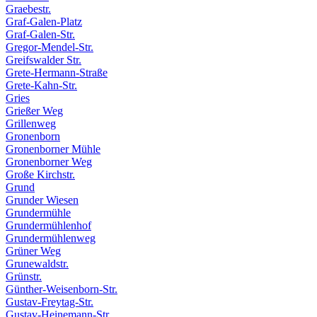
Graebestr.
Graf-Galen-Platz
Graf-Galen-Str.
Gregor-Mendel-Str.
Greifswalder Str.
Grete-Hermann-Straße
Grete-Kahn-Str.
Gries
Grießer Weg
Grillenweg
Gronenborn
Gronenborner Mühle
Gronenborner Weg
Große Kirchstr.
Grund
Grunder Wiesen
Grundermühle
Grundermühlenhof
Grundermühlenweg
Grüner Weg
Grunewaldstr.
Grünstr.
Günther-Weisenborn-Str.
Gustav-Freytag-Str.
Gustav-Heinemann-Str.