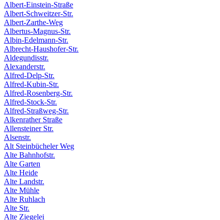
Albert-Einstein-Straße
Albert-Schweitzer-Str.
Albert-Zarthe-Weg
Albertus-Magnus-Str.
Albin-Edelmann-Str.
Albrecht-Haushofer-Str.
Aldegundisstr.
Alexanderstr.
Alfred-Delp-Str.
Alfred-Kubin-Str.
Alfred-Rosenberg-Str.
Alfred-Stock-Str.
Alfred-Straßweg-Str.
Alkenrather Straße
Allensteiner Str.
Alsenstr.
Alt Steinbücheler Weg
Alte Bahnhofstr.
Alte Garten
Alte Heide
Alte Landstr.
Alte Mühle
Alte Ruhlach
Alte Str.
Alte Ziegelei