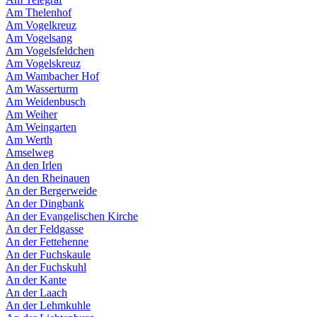
Am Thelenhof
Am Vogelkreuz
Am Vogelsang
Am Vogelsfeldchen
Am Vogelskreuz
Am Wambacher Hof
Am Wasserturm
Am Weidenbusch
Am Weiher
Am Weingarten
Am Werth
Amselweg
An den Irlen
An den Rheinauen
An der Bergerweide
An der Dingbank
An der Evangelischen Kirche
An der Feldgasse
An der Fettehenne
An der Fuchskaule
An der Fuchskuhl
An der Kante
An der Laach
An der Lehmkuhle