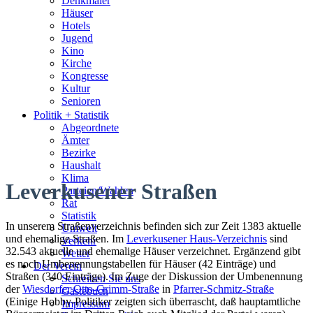
Denkmäler
Häuser
Hotels
Jugend
Kino
Kirche
Kongresse
Kultur
Senioren
Stadtführer
Politik + Statistik
Straßen
Abgeordnete
Ämter
Bezirke
Haushalt
Klima
Leverkusener Straßen
Parteien/Wahlen
Rat
Statistik
In unserem Straßenverzeichnis befinden sich zur Zeit 1383 aktuelle
Umwelt
und ehemalige Straßen. Im
Leverkusener Haus-Verzeichnis
sind
Verkehr
32.543 aktuelle und ehemalige Häuser verzeichnet. Ergänzend gibt
Wetter
es noch Umbenennungstabellen für Häuser (42 Einträge) und
Der Verein
Straßen (340 Einträge). Im Zuge der Diskussion der Umbenennung
Schreiben Sie uns
der
Wiesdorfer Otto-Grimm-Straße
in
Pfarrer-Schmitz-Straße
Gästebuch
(Einige Hobby-Politiker zeigten sich überrascht, daß hauptamtliche
Impressum