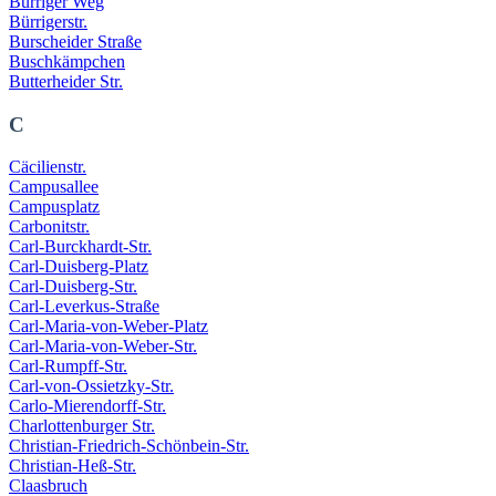
Bürriger Weg
Bürrigerstr.
Burscheider Straße
Buschkämpchen
Butterheider Str.
C
Cäcilienstr.
Campusallee
Campusplatz
Carbonitstr.
Carl-Burckhardt-Str.
Carl-Duisberg-Platz
Carl-Duisberg-Str.
Carl-Leverkus-Straße
Carl-Maria-von-Weber-Platz
Carl-Maria-von-Weber-Str.
Carl-Rumpff-Str.
Carl-von-Ossietzky-Str.
Carlo-Mierendorff-Str.
Charlottenburger Str.
Christian-Friedrich-Schönbein-Str.
Christian-Heß-Str.
Claasbruch