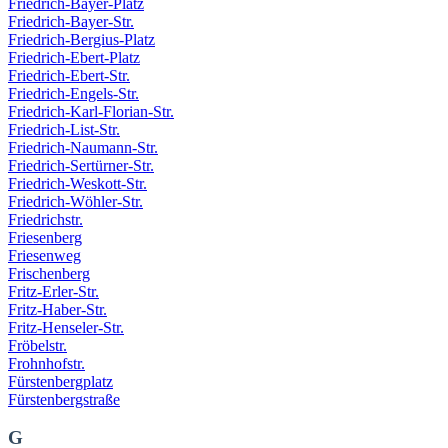
Friedrich-Bayer-Platz
Friedrich-Bayer-Str.
Friedrich-Bergius-Platz
Friedrich-Ebert-Platz
Friedrich-Ebert-Str.
Friedrich-Engels-Str.
Friedrich-Karl-Florian-Str.
Friedrich-List-Str.
Friedrich-Naumann-Str.
Friedrich-Sertürner-Str.
Friedrich-Weskott-Str.
Friedrich-Wöhler-Str.
Friedrichstr.
Friesenberg
Friesenweg
Frischenberg
Fritz-Erler-Str.
Fritz-Haber-Str.
Fritz-Henseler-Str.
Fröbelstr.
Frohnhofstr.
Fürstenbergplatz
Fürstenbergstraße
G