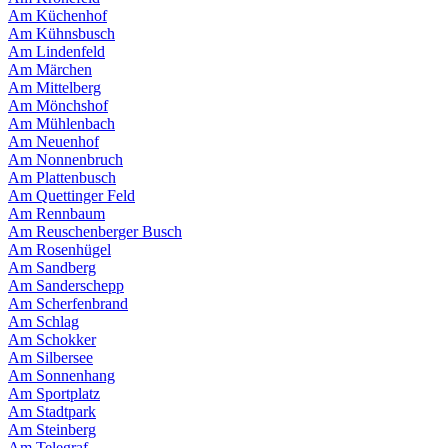
Am Küchenhof
Am Kühnsbusch
Am Lindenfeld
Am Märchen
Am Mittelberg
Am Mönchshof
Am Mühlenbach
Am Neuenhof
Am Nonnenbruch
Am Plattenbusch
Am Quettinger Feld
Am Rennbaum
Am Reuschenberger Busch
Am Rosenhügel
Am Sandberg
Am Sanderschepp
Am Scherfenbrand
Am Schlag
Am Schokker
Am Silbersee
Am Sonnenhang
Am Sportplatz
Am Stadtpark
Am Steinberg
Am Telegraf