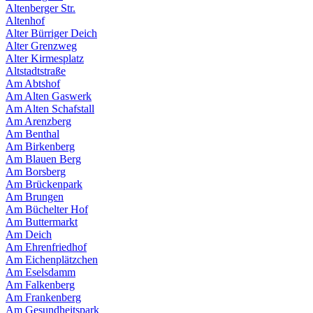
Altenberger Str.
Altenhof
Alter Bürriger Deich
Alter Grenzweg
Alter Kirmesplatz
Altstadtstraße
Am Abtshof
Am Alten Gaswerk
Am Alten Schafstall
Am Arenzberg
Am Benthal
Am Birkenberg
Am Blauen Berg
Am Borsberg
Am Brückenpark
Am Brungen
Am Büchelter Hof
Am Buttermarkt
Am Deich
Am Ehrenfriedhof
Am Eichenplätzchen
Am Eselsdamm
Am Falkenberg
Am Frankenberg
Am Gesundheitspark