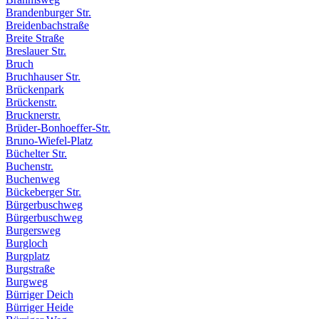
Brandenburger Str.
Breidenbachstraße
Breite Straße
Breslauer Str.
Bruch
Bruchhauser Str.
Brückenpark
Brückenstr.
Brucknerstr.
Brüder-Bonhoeffer-Str.
Bruno-Wiefel-Platz
Büchelter Str.
Buchenstr.
Buchenweg
Bückeberger Str.
Bürgerbuschweg
Bürgerbuschweg
Burgersweg
Burgloch
Burgplatz
Burgstraße
Burgweg
Bürriger Deich
Bürriger Heide