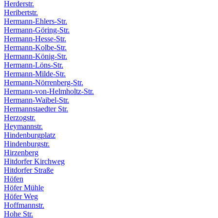
Herderstr.
Heribertstr.
Hermann-Ehlers-Str.
Hermann-Göring-Str.
Hermann-Hesse-Str.
Hermann-Kolbe-Str.
Hermann-König-Str.
Hermann-Löns-Str.
Hermann-Milde-Str.
Hermann-Nörrenberg-Str.
Hermann-von-Helmholtz-Str.
Hermann-Waibel-Str.
Hermannstaedter Str.
Herzogstr.
Heymannstr.
Hindenburgplatz
Hindenburgstr.
Hirzenberg
Hitdorfer Kirchweg
Hitdorfer Straße
Höfen
Höfer Mühle
Höfer Weg
Hoffmannstr.
Hohe Str.