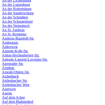
An der Lichtenburg
An der Luisenburg
An der Robertsburg
An der Sanderschepp
An der Schmitten
An der Schusterinsel
An der Steinrütsch
An St. Andreas
An St. Remigius
Andreas-Bauriedl-Str.
Andreasstr.
Ankerweg
Annette-Kolb-Str.
Anton-Hechenberger-Str.
Antonie-Laurent-Lavoisier-Str.
Apenrader Str.
Arndtstr.
Arnold-Ohletz-Str.
Atzlenbach
Atzlenbacher Str.
Atzlenbacher Weg
Auerweg
Auestr.
Auf dem Acker
Auf dem Blahnenhof