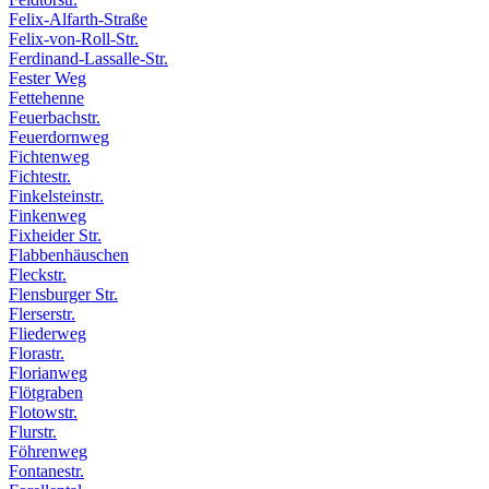
Felix-Alfarth-Straße
Felix-von-Roll-Str.
Ferdinand-Lassalle-Str.
Fester Weg
Fettehenne
Feuerbachstr.
Feuerdornweg
Fichtenweg
Fichtestr.
Finkelsteinstr.
Finkenweg
Fixheider Str.
Flabbenhäuschen
Fleckstr.
Flensburger Str.
Flerserstr.
Fliederweg
Florastr.
Florianweg
Flötgraben
Flotowstr.
Flurstr.
Föhrenweg
Fontanestr.