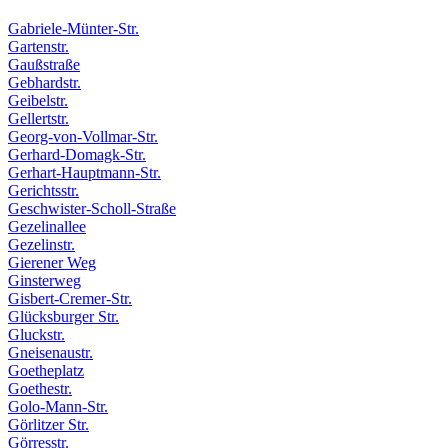
Gabriele-Münter-Str.
Gartenstr.
Gaußstraße
Gebhardstr.
Geibelstr.
Gellertstr.
Georg-von-Vollmar-Str.
Gerhard-Domagk-Str.
Gerhart-Hauptmann-Str.
Gerichtsstr.
Geschwister-Scholl-Straße
Gezelinallee
Gezelinstr.
Gierener Weg
Ginsterweg
Gisbert-Cremer-Str.
Glücksburger Str.
Gluckstr.
Gneisenaustr.
Goetheplatz
Goethestr.
Golo-Mann-Str.
Görlitzer Str.
Görresstr.