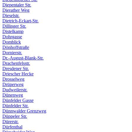
Diepentaler Str.
Dierather Weg
Dieselstr.
Dietrich-Eckart-Str.
Dillinger Str.
Distelkamp
Dohrgasse
Domblick
Dönhoffstraße
Dornierstr.
Dr.-August-Blank-Str.
Drachenfelsstr.
Dresdener Str.
Driescher Hecke
Drosselweg
Drüperweg
Dudweilerstr.
Dünenweg
Dünfelder Gasse
Dünfelder Str.
Dünnwalder Grenzweg
Düppeler Str.
Dürerstr.
Dürfenthal