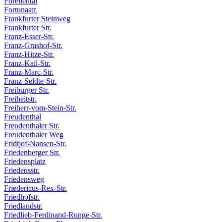
Forellental
Fortunastr.
Frankfurter Steinweg
Frankfurter Str.
Franz-Esser-Str.
Franz-Grashof-Str.
Franz-Hitze-Str.
Franz-Kail-Str.
Franz-Marc-Str.
Franz-Seldte-Str.
Freiburger Str.
Freiheitstr.
Freiherr-vom-Stein-Str.
Freudenthal
Freudenthaler Str.
Freudenthaler Weg
Fridtjof-Nansen-Str.
Friedenberger Str.
Friedensplatz
Friedensstr.
Friedensweg
Friedericus-Rex-Str.
Friedhofstr.
Friedlandstr.
Friedlieb-Ferdinand-Runge-Str.