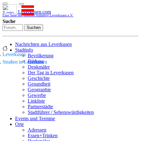
Leverkusen.com
Eine Seite der Internet Initiative Leverkusen e.V.
Suche
Suchen
Nachrichten aus Leverkusen
Stadtinfo
Leverkusen
Bevölkerung
Bildung
Straßen in Leverkusen
Denkmäler
Der Tag in Leverkusen
Geschichte
Gesundheit
Geographie
Gewerbe
Linkliste
Partnerstädte
Stadtführer / Sehenswürdigkeiten
Stadtplan
Events und Termine
Stadtteile
Orte
Sport
Adressen
Who is who
Essen+Trinken
Wohnen