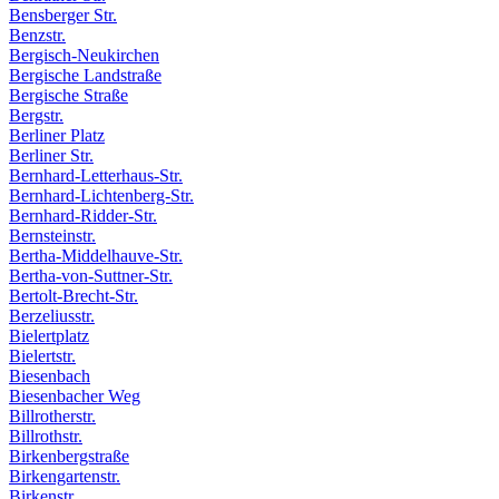
Bensberger Str.
Benzstr.
Bergisch-Neukirchen
Bergische Landstraße
Bergische Straße
Bergstr.
Berliner Platz
Berliner Str.
Bernhard-Letterhaus-Str.
Bernhard-Lichtenberg-Str.
Bernhard-Ridder-Str.
Bernsteinstr.
Bertha-Middelhauve-Str.
Bertha-von-Suttner-Str.
Bertolt-Brecht-Str.
Berzeliusstr.
Bielertplatz
Bielertstr.
Biesenbach
Biesenbacher Weg
Billrotherstr.
Billrothstr.
Birkenbergstraße
Birkengartenstr.
Birkenstr.