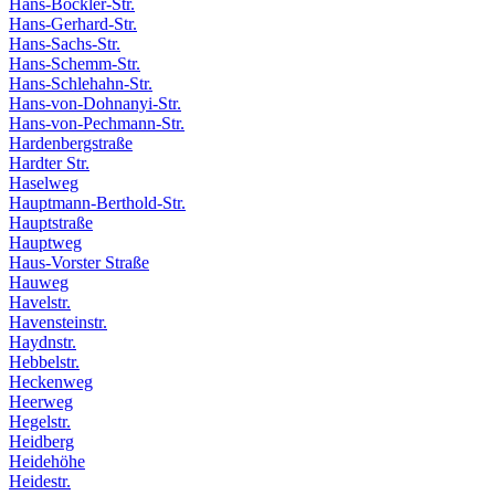
Hans-Böckler-Str.
Hans-Gerhard-Str.
Hans-Sachs-Str.
Hans-Schemm-Str.
Hans-Schlehahn-Str.
Hans-von-Dohnanyi-Str.
Hans-von-Pechmann-Str.
Hardenbergstraße
Hardter Str.
Haselweg
Hauptmann-Berthold-Str.
Hauptstraße
Hauptweg
Haus-Vorster Straße
Hauweg
Havelstr.
Havensteinstr.
Haydnstr.
Hebbelstr.
Heckenweg
Heerweg
Hegelstr.
Heidberg
Heidehöhe
Heidestr.