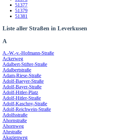
51377
51379
51381
Liste aller Straßen in Leverkusen
A
A.-W.-v.-Hofmann-Straße
Ackerweg
Adalbert-Stifter-Straße
Adalbertstraße
Adam-Riese-Straße
Adolf-Baeyer-Straße
Adolf-Bayer-Straße
Adolf-Hitler-Platz
Adolf-Hitler-Straße
Adolf-Kaschny-Straße
Adolf-Reichwein-Straße
Adolfsstraße
Ahornstraße
Ahornweg
Ahrstraße
Akazienweg